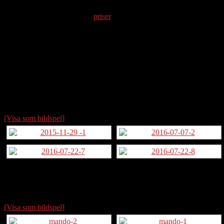
För kostnadsinformation, se
priser
.
Les Paul – Nytillverkning av hals efter olycka
Såväl greppbrädan som halsen är gjorda från stock
Omlackering av toppen
Mikrofoner omlindade till vad som är PAF standard för mig
[Visa som bildspel]
Levin, 40-tal, renovering
[Visa som bildspel]