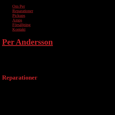
Om Per
Reparationer
Pickups
Amps
Försäljning
Kontakt
Per Andersson
– Instrument / Mikrofoner / Förstärkare
Reparationer
Utför alla slags reparationer och service på strängistrument, så som s
Mångårig erfarenhet av allt från enkla lagningar till avancerade. Exemp
Utför i huvudsak tillsvidare bara lackeringar i samband med reparation